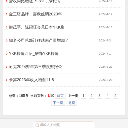
营收同比增涨19.3%，净利润
2024-4-16
金三塔品牌，嘉欣丝绸2023年
2024-4-12
熊茂平、陈绍旺会见日本YKK集
2024-4-10
知名公司总部迁往越南产量增加了
2024-4-3
YKK拉链介绍_解释YKK拉链
2024-4-1
耐克2024财年第三季度财报公
2024-3-23
卡宾2023年收入增至11.8
2024-3-20
总数：195条 当前页数：
1
/10
首页
上一页
1
2
3
4
5
下一页
尾页