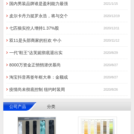
国内男装品牌谁是盈利能力最强
2021/1/15
皮尔卡丹力挺罗永浩，将与交个
2020/12/19
七匹狼实控人增持1.37%股
2020/12/11
双11是头部商家的狂欢 中小
2020/11/12
一代“鞋王”达芙妮彻底退出实
2020/8/29
8000万资金正悄悄潜伏慕尚
2020/8/27
淘宝抖音再签年框大单：金额或
2020/8/27
疫情尚未彻底控制 纽约时装周
2020/8/26
公司产品
分类