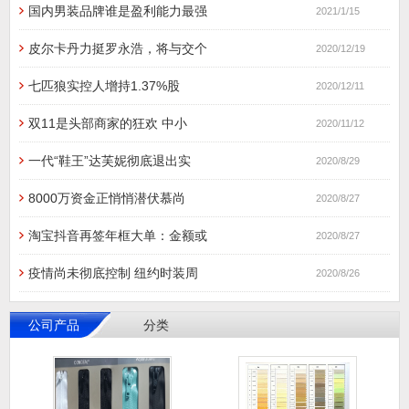
国内男装品牌谁是盈利能力最强
2021/1/15
皮尔卡丹力挺罗永浩，将与交个
2020/12/19
七匹狼实控人增持1.37%股
2020/12/11
双11是头部商家的狂欢 中小
2020/11/12
一代“鞋王”达芙妮彻底退出实
2020/8/29
8000万资金正悄悄潜伏慕尚
2020/8/27
淘宝抖音再签年框大单：金额或
2020/8/27
疫情尚未彻底控制 纽约时装周
2020/8/26
公司产品
分类